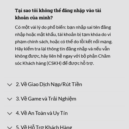
Tại sao tôi không thể đăng nhập vào tài
khoản của mình?
Có một vài lý do phổ biến: bạn nhập sai tên đăng
nhập hoặc mật khẩu, tài khoản bị tạm khóa do vi
phạm chính sách, hoặc có thể do lỗi kết nối mạng.
Hãy kiểm tra lại thông tin đăng nhập và nếu vẫn
không được, hãy liên hệ ngay với bộ phận Chăm
sóc Khách hàng (CSKH) để được hỗ trợ.
2. Về Giao Dịch Nạp/Rút Tiền
3. Về Game và Trải Nghiệm
4. Về An Toàn và Uy Tín
5. Về Hỗ Trợ Khách Hàng