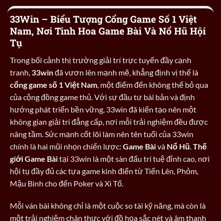
33Win – Biểu Tượng Cổng Game Số 1 Việt
Nam, Nơi Tinh Hoa Game Bài Và Nổ Hũ Hội
Tụ
Trong bối cảnh thị trường giải trí trực tuyến đầy cạnh
tranh,
33win
đã vươn lên mạnh mẽ, khẳng định vị thế là
cổng game số 1 Việt Nam
, một điểm đến không thể bỏ qua
của cộng đồng game thủ. Với sự đầu tư bài bản và định
hướng phát triển bền vững, 33win đã kiến tạo nên một
không gian giải trí đẳng cấp, nơi mỗi trải nghiệm đều được
nâng tầm. Sức mạnh cốt lõi làm nên tên tuổi của 33win
chính là hai mũi nhọn chiến lược:
Game Bài
và
Nổ Hũ
.
Thế
giới Game Bài
tại 33win là một sàn đấu trí tuệ đỉnh cao, nơi
hội tụ đầy đủ các tựa game kinh điển từ Tiến Lên, Phỏm,
Mậu Binh cho đến Poker và Xì Tố.
Mỗi ván bài không chỉ là một cuộc so tài kỹ năng, mà còn là
một trải nghiệm chân thực với đồ họa sắc nét và âm thanh