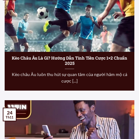
Kèo Châu Âu Là Gì? Hướng Dẫn Tính Tiền Cược 1×2 Chuẩn
2025
Kèo châu Âu luôn thu hút sự quan tâm của người hâm mộ cá
cược [...]
24
Th11