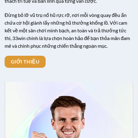
thách trí tuệ và bản lĩnh qua từng ván cược.
Đừng bỏ lỡ vũ trụ nổ hũ rực rỡ, nơi mỗi vòng quay đều ẩn
chứa cơ hội giành lấy những hũ thưởng khổng lồ. Với cam
kết về một sân chơi minh bạch, an toàn và trả thưởng tức
thì, 33win chính là lựa chọn hoàn hảo để bạn thỏa mãn đam
mê và chinh phục những chiến thắng ngoạn mục.
GIỚI THIỆU