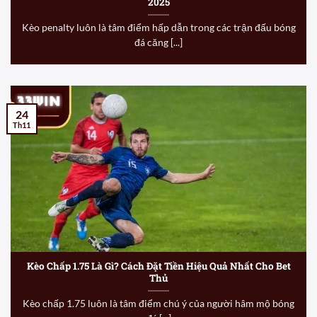
2025
Kèo penalty luôn là tâm điểm hấp dẫn trong các trận đấu bóng
đá căng [...]
24
Th11
Kèo Chấp 1.75 Là Gì? Cách Đặt Tiền Hiệu Quả Nhất Cho Bet
Thủ
Kèo chấp 1.75 luôn là tâm điểm chú ý của người hâm mộ bóng