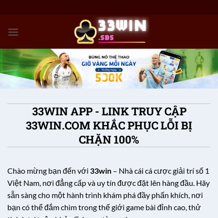
Bỏ
qua
nội
dung
33WIN APP - LINK TRUY CẬP
33WIN.COM KHẮC PHỤC LỖI BỊ
CHẶN 100%
Chào mừng bạn đến với
33win
– Nhà cái cá cược giải trí số 1
Việt Nam, nơi đẳng cấp và uy tín được đặt lên hàng đầu. Hãy
sẵn sàng cho một hành trình khám phá đầy phấn khích, nơi
bạn có thể đắm chìm trong thế giới game bài đỉnh cao, thử