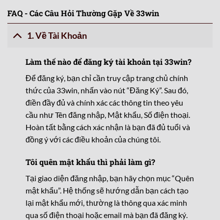
FAQ - Các Câu Hỏi Thường Gặp Về 33win
1. Về Tài Khoản
Làm thế nào để đăng ký tài khoản tại 33win?
Để đăng ký, bạn chỉ cần truy cập trang chủ chính
thức của 33win, nhấn vào nút “Đăng Ký”. Sau đó,
điền đầy đủ và chính xác các thông tin theo yêu
cầu như Tên đăng nhập, Mật khẩu, Số điện thoại.
Hoàn tất bằng cách xác nhận là bạn đã đủ tuổi và
đồng ý với các điều khoản của chúng tôi.
Tôi quên mật khẩu thì phải làm gì?
Tại giao diện đăng nhập, bạn hãy chọn mục “Quên
mật khẩu”. Hệ thống sẽ hướng dẫn bạn cách tạo
lại mật khẩu mới, thường là thông qua xác minh
qua số điện thoại hoặc email mà bạn đã đăng ký.