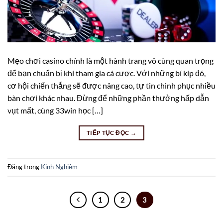
Mẹo chơi casino chính là một hành trang vô cùng quan trọng
để bạn chuẩn bị khi tham gia cá cược. Với những bí kíp đó,
cơ hội chiến thắng sẽ được nâng cao, tự tin chinh phục nhiều
bàn chơi khác nhau. Đừng để những phần thưởng hấp dẫn
vụt mất, cùng 33win học […]
TIẾP TỤC ĐỌC
→
Đăng trong
Kinh Nghiệm
1
2
3