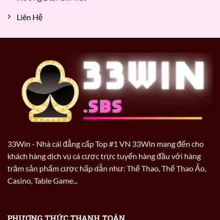
Liên Hệ
33Win - Nhà cái đẳng cấp Top #1 VN 33Win mang đến cho
khách hàng dịch vụ cá cược trực tuyến hàng đầu với hàng
trăm sản phẩm cược hấp dẫn như: Thể Thao, Thể Thao Ảo,
Casino, Table Game...
PHƯƠNG THỨC THANH TOÁN