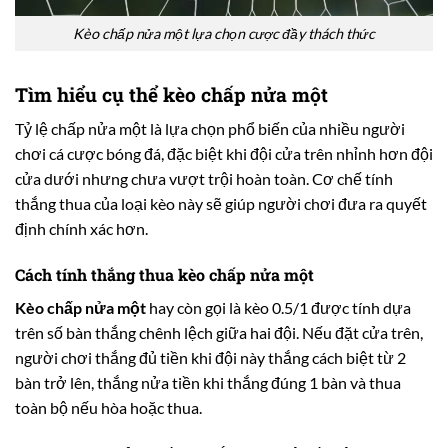
Kèo chấp nửa một lựa chọn cược đầy thách thức
Tìm hiểu cụ thể kèo chấp nửa một
Tỷ lệ chấp nửa một là lựa chọn phổ biến của nhiều người
chơi cá cược bóng đá, đặc biệt khi đội cửa trên nhỉnh hơn đội
cửa dưới nhưng chưa vượt trội hoàn toàn. Cơ chế tính
thắng thua của loại kèo này sẽ giúp người chơi đưa ra quyết
định chính xác hơn.
Cách tính thắng thua kèo chấp nửa một
Kèo chấp nửa một
hay còn gọi là kèo 0.5/1 được tính dựa
trên số bàn thắng chênh lệch giữa hai đội. Nếu đặt cửa trên,
người chơi thắng đủ tiền khi đội này thắng cách biệt từ 2
bàn trở lên, thắng nửa tiền khi thắng đúng 1 bàn và thua
toàn bộ nếu hòa hoặc thua.