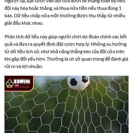
Ngược lại, đặt cược vào đội cửa dưới sẽ thắng toàn bộ nếu
đội này hòa hoặc thắng, và thua nửa tiền nếu thua đúng 1
bàn. Dữ liệu chấp nửa một thường được thu thập từ nhiều
giải đấu khác nhau.
Phân tích dữ liệu này giúp người chơi dự đoán chính xác kết
quả và đưa ra quyết định đặt cược hợp lý. Những xu hướng
từ dữ liệu lịch sử, như khả năng thắng kèo của đội cửa trên
khi gặp đội yếu hơn. Thường là cơ sở quan trọng để đánh giá
rủi ro và lợi nhuận.