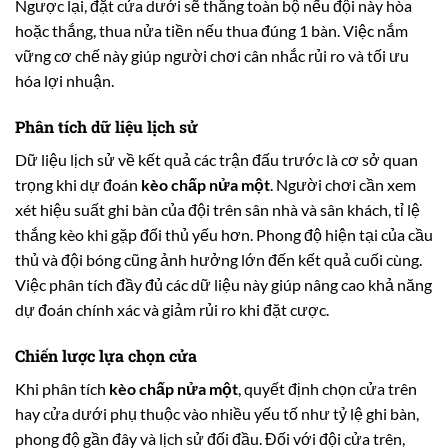
Ngược lại, đặt cửa dưới sẽ thắng toàn bộ nếu đội này hòa
hoặc thắng, thua nửa tiền nếu thua đúng 1 bàn. Việc nắm
vững cơ chế này giúp người chơi cân nhắc rủi ro và tối ưu
hóa lợi nhuận.
Phân tích dữ liệu lịch sử
Dữ liệu lịch sử về kết quả các trận đấu trước là cơ sở quan
trọng khi dự đoán
kèo chấp nửa một
. Người chơi cần xem
xét hiệu suất ghi bàn của đội trên sân nhà và sân khách, tỉ lệ
thắng kèo khi gặp đối thủ yếu hơn. Phong độ hiện tại của cầu
thủ và đội bóng cũng ảnh hưởng lớn đến kết quả cuối cùng.
Việc phân tích đầy đủ các dữ liệu này giúp nâng cao khả năng
dự đoán chính xác và giảm rủi ro khi đặt cược.
Chiến lược lựa chọn cửa
Khi phân tích
kèo chấp nửa một
, quyết định chọn cửa trên
hay cửa dưới phụ thuộc vào nhiều yếu tố như tỷ lệ ghi bàn,
phong độ gần đây và lịch sử đối đầu. Đối với đội cửa trên,