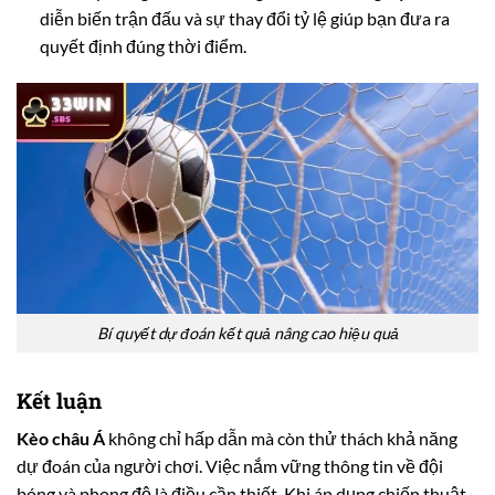
diễn biến trận đấu và sự thay đổi tỷ lệ giúp bạn đưa ra
quyết định đúng thời điểm.
Bí quyết dự đoán kết quả nâng cao hiệu quả
Kết luận
Kèo châu Á
không chỉ hấp dẫn mà còn thử thách khả năng
dự đoán của người chơi. Việc nắm vững thông tin về đội
bóng và phong độ là điều cần thiết. Khi áp dụng chiến thuật