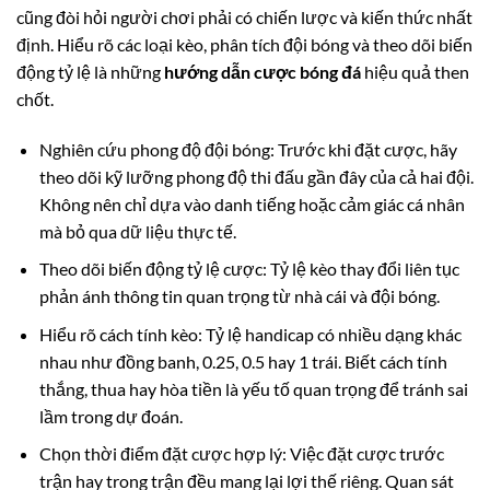
cũng đòi hỏi người chơi phải có chiến lược và kiến thức nhất
định. Hiểu rõ các loại kèo, phân tích đội bóng và theo dõi biến
động tỷ lệ là những
hướng dẫn cược bóng đá
hiệu quả then
chốt.
Nghiên cứu phong độ đội bóng: Trước khi đặt cược, hãy
theo dõi kỹ lưỡng phong độ thi đấu gần đây của cả hai đội.
Không nên chỉ dựa vào danh tiếng hoặc cảm giác cá nhân
mà bỏ qua dữ liệu thực tế.
Theo dõi biến động tỷ lệ cược: Tỷ lệ kèo thay đổi liên tục
phản ánh thông tin quan trọng từ nhà cái và đội bóng.
Hiểu rõ cách tính kèo: Tỷ lệ handicap có nhiều dạng khác
nhau như đồng banh, 0.25, 0.5 hay 1 trái. Biết cách tính
thắng, thua hay hòa tiền là yếu tố quan trọng để tránh sai
lầm trong dự đoán.
Chọn thời điểm đặt cược hợp lý: Việc đặt cược trước
trận hay trong trận đều mang lại lợi thế riêng. Quan sát