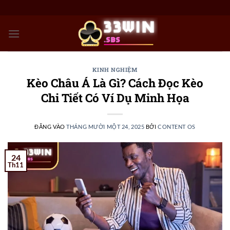
Bỏ
qua
nội
dung
KINH NGHIỆM
Kèo Châu Á Là Gì? Cách Đọc Kèo
Chi Tiết Có Ví Dụ Minh Họa
ĐĂNG VÀO
THÁNG MƯỜI MỘT 24, 2025
BỞI
CONTENT OS
24
Th11