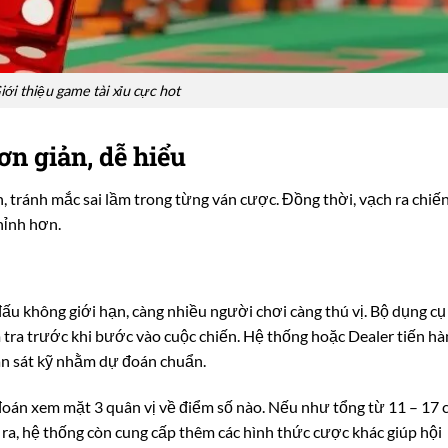
iới thiệu game tài xỉu cực hot
ơn giản, dễ hiểu
n, tránh mắc sai lầm trong từng ván cược. Đồng thời, vạch ra chiế
hỉnh hơn.
ấu không giới hạn, càng nhiều người chơi càng thú vị. Bộ dụng cụ
m tra trước khi bước vào cuộc chiến. Hệ thống hoặc Dealer tiến h
an sát kỹ nhằm dự đoán chuẩn.
đoán xem mặt 3 quân vị về điểm số nào. Nếu như tổng từ 11 – 17 
i ra, hệ thống còn cung cấp thêm các hình thức cược khác giúp hội