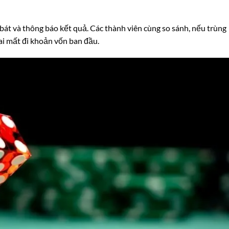
 bát và thông báo kết quả. Các thành viên cùng so sánh, nếu trùng
i mất đi khoản vốn ban đầu.