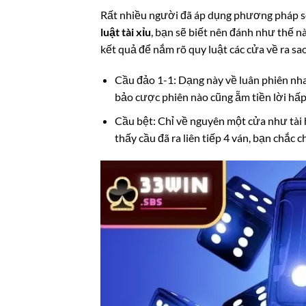
Rất nhiều người đã áp dụng phương pháp so
luật tài xỉu
, bạn sẽ biết nên đánh như thế n
kết quả để nắm rõ quy luật các cửa về ra sao
Cầu đảo 1-1: Dạng này về luân phiên nhau
bảo cược phiên nào cũng ẵm tiền lời hấp
Cầu bệt: Chỉ về nguyên một cửa như tài 
thấy cầu đã ra liên tiếp 4 ván, bạn chắc c