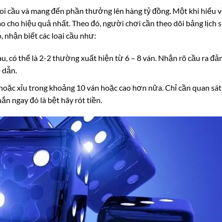
i cầu và mang đến phần thưởng lên hàng tỷ đồng. Một khi hiểu 
ào cho hiệu quả nhất. Theo đó, người chơi cần theo dõi bảng lịch 
, nhận biết các loại cầu như:
, có thể là 2-2 thường xuất hiện từ 6 – 8 ván. Nhận rõ cầu ra đả
 dẫn.
hoặc xỉu trong khoảng 10 ván hoặc cao hơn nữa. Chỉ cần quan sát
hắn ngay đó là bệt hãy rót tiền.