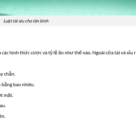
Luật tài xỉu cho tân binh
các hình thức cược và tỷ lệ ăn như thế nào. Ngoài cửa tài và xỉu r
ay chẵn.
u bằng bao nhiêu.
ột mặt.
au.
ên.