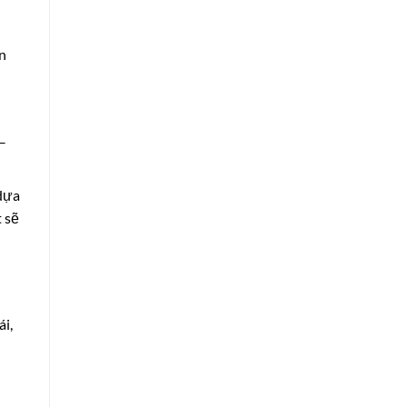
n
–
 dựa
 sẽ
i,