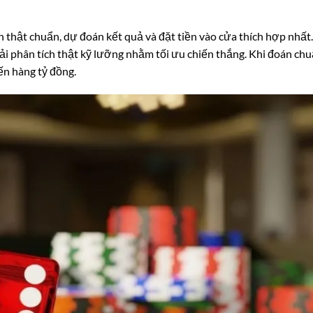
n thật chuẩn, dự đoán kết quả và đặt tiền vào cửa thích hợp nhất.
ải phân tích thật kỹ lưỡng nhằm tối ưu chiến thắng. Khi đoán chu
ến hàng tỷ đồng.