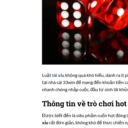
Luật tài xỉu
không quá khó hiểu, dành ra ít p
tại nhà cái 33win để mang đến khoản tiền 
nhanh chóng nhập cuộc, đầu tư sinh lãi khủ
Thông tin về trò chơi hot 
Được biết đến là siêu phẩm cuốn hút đông đ
xỉu
rất đơn giản, không khó để thực chiến n