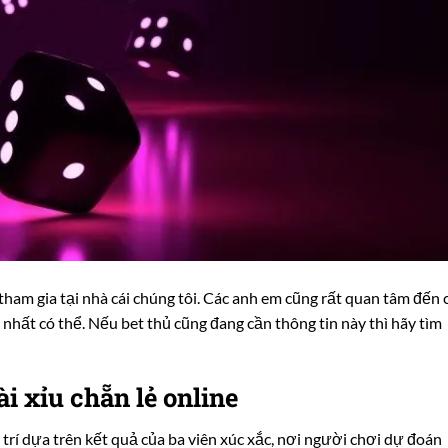
 tham gia tại nhà cái chúng tôi. Các anh em cũng rất quan tâm đến 
nhất có thể. Nếu bet thủ cũng đang cần thông tin này thì hãy tìm
ài xỉu chẵn lẻ online
i trí dựa trên kết quả của ba viên xúc xắc, nơi người chơi dự đoán