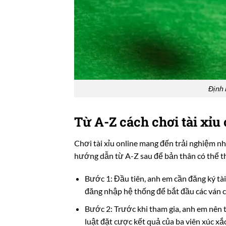
Định 
Từ A-Z cách chơi tài xỉu 
Chơi tài xỉu online mang đến trải nghiệm nh
hướng dẫn từ A-Z sau để bản thân có thể th
Bước 1: Đầu tiên, anh em cần đăng ký tài 
đăng nhập hệ thống để bắt đầu các ván 
Bước 2: Trước khi tham gia, anh em nên 
luật đặt cược kết quả của ba viên xúc xắ