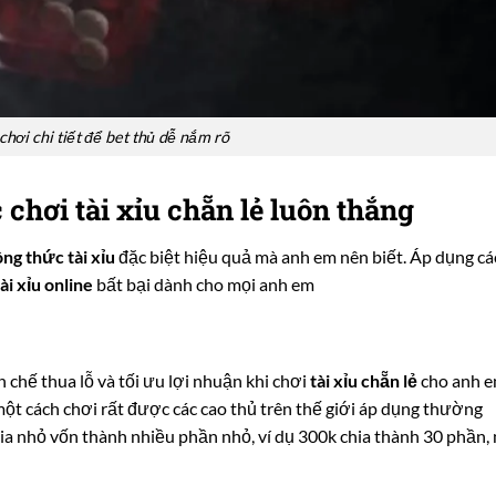
chơi chi tiết để bet thủ dễ nắm rõ
 chơi tài xỉu chẵn lẻ luôn thắng
ông thức tài xỉu
đặc biệt hiệu quả mà anh em nên biết. Áp dụng cá
ài xỉu online
bất bại dành cho mọi anh em
n chế thua lỗ và tối ưu lợi nhuận khi chơi
tài xỉu chẵn lẻ
cho anh e
một cách chơi rất được các cao thủ trên thế giới áp dụng thường
hia nhỏ vốn thành nhiều phần nhỏ, ví dụ 300k chia thành 30 phần,