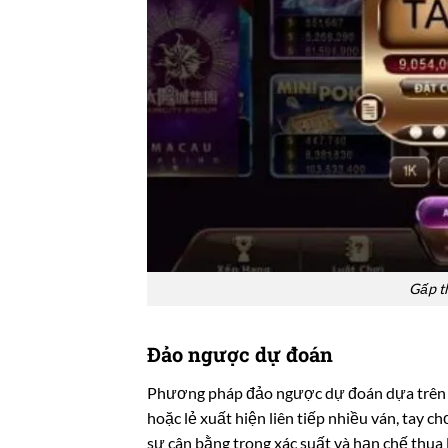
Gấp t
Đảo ngược dự đoán
Phương pháp đảo ngược dự đoán dựa trên ng
hoặc lẻ xuất hiện liên tiếp nhiều ván, tay c
sự cân bằng trong xác suất và hạn chế thua l