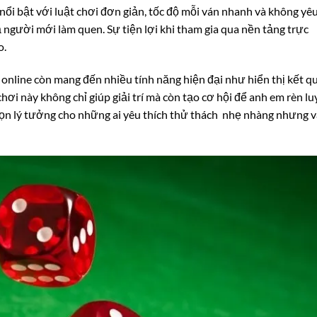
 nổi bật với luật chơi đơn giản, tốc độ mỗi ván nhanh và không yê
 người mới làm quen. Sự tiện lợi khi tham gia qua nền tảng trực
o.
 online còn mang đến nhiều tính năng hiện đại như hiển thị kết q
hơi này không chỉ giúp giải trí mà còn tạo cơ hội để anh em rèn l
họn lý tưởng cho những ai yêu thích thử thách nhẹ nhàng nhưng 