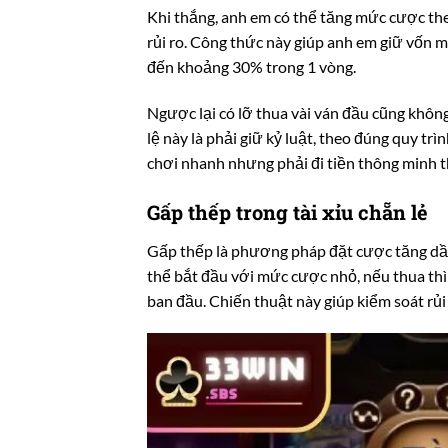
Khi thắng, anh em có thể tăng mức cược th
rủi ro. Công thức này giúp anh em giữ vốn mà
đến khoảng 30% trong 1 vòng.
Ngược lại có lỡ thua vài ván đầu cũng không
lệ này là phải giữ kỷ luật, theo đúng quy trìn
chơi nhanh nhưng phải đi tiền thông minh th
Gấp thếp trong tài xỉu chẵn lẻ
Gấp thếp là phương pháp đặt cược tăng dần 
thể bắt đầu với mức cược nhỏ, nếu thua thì 
ban đầu. Chiến thuật này giúp kiểm soát rủi