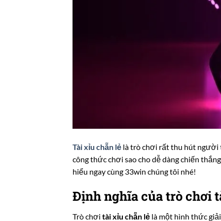
Tài xỉu chẵn lẻ
là trò chơi rất thu hút người
công thức chơi sao cho dễ dàng chiến thắng 
hiểu ngay cùng 33win chúng tôi nhé!
Định nghĩa của trò chơi t
Trò chơi
tài xỉu chẵn lẻ
là một hình thức giả