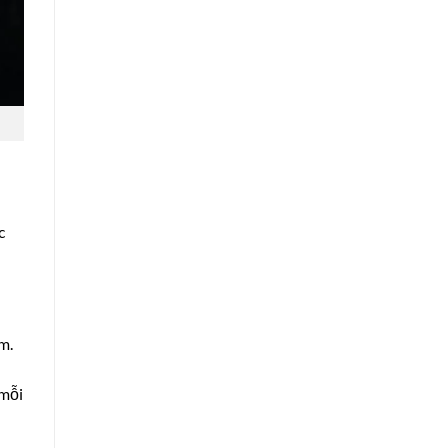
c
m.
 mỗi